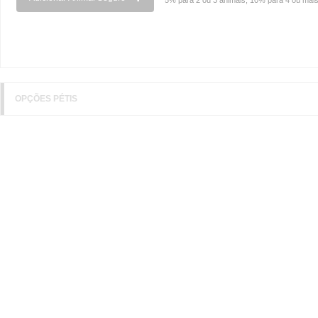
5% para 2 ou 3 animais, 10% para 4 ou mais
OPÇÕES PÉTIS