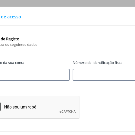
 de acesso
Contas e Planos
Cartões
de Registo
uza os seguintes dados
 da sua conta
Número de identificação fiscal